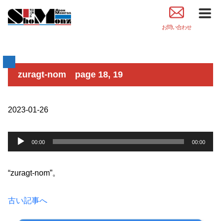
お問い合わせ
zuragt-nom page 18, 19
2023-01-26
音
00:00
00:00
声
プ
レ
“zuragt-nom”。
ー
ヤ
古い記事へ
ー