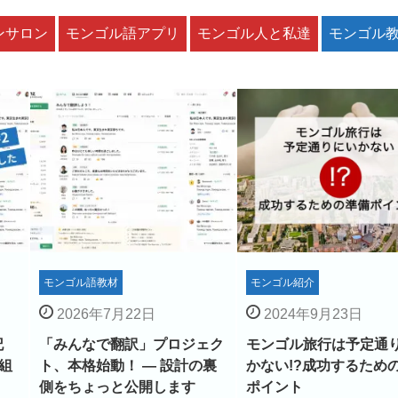
ンサロン
モンゴル語アプリ
モンゴル人と私達
モンゴル
モンゴル語教材
モンゴル紹介
2026年7月22日
2024年9月23日
記
「みんなで翻訳」プロジェク
モンゴル旅行は予定通
を組
ト、本格始動！ ― 設計の裏
かない!?成功するため
側をちょっと公開します
ポイント