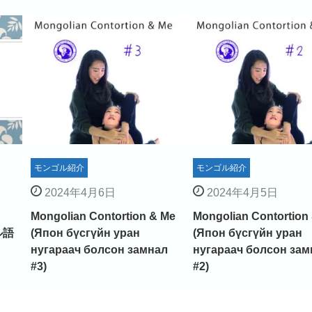
モンゴル紹介
モンゴル紹介
2024年4月6日
2024年4月5日
Mongolian Contortion & Me
Mongolian Contortion
ル語
(Япон бүсгүйн уран
(Япон бүсгүйн уран
нугараач болсон замнал
нугараач болсон зам
#3)
#2)