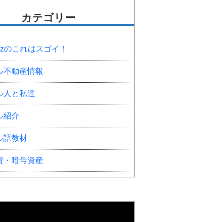
カテゴリー
onzのこれはスゴイ！
ル不動産情報
ル人と私達
ル紹介
ル語教材
貨・暗号資産