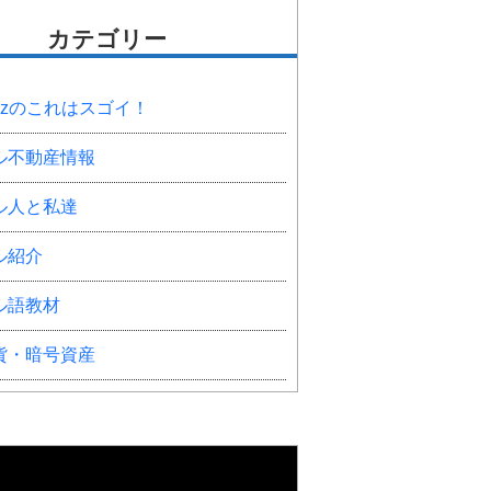
カテゴリー
onzのこれはスゴイ！
ル不動産情報
ル人と私達
ル紹介
ル語教材
貨・暗号資産