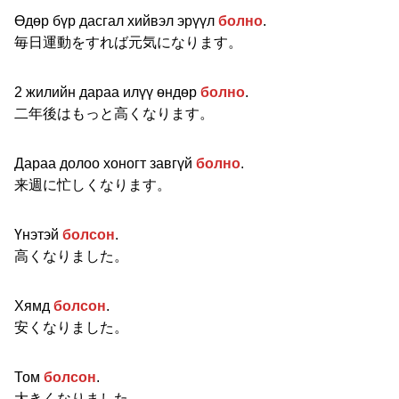
Өдөр бүр дасгал хийвэл эрүүл
болно
.
毎日運動をすれば元気になります。
2 жилийн дараа илүү өндөр
болно
.
二年後はもっと高くなります。
Дараа долоо хоногт завгүй
болно
.
来週に忙しくなります。
Үнэтэй
болсон
.
高くなりました。
Хямд
болсон
.
安くなりました。
Том
болсон
.
大きくなりました。