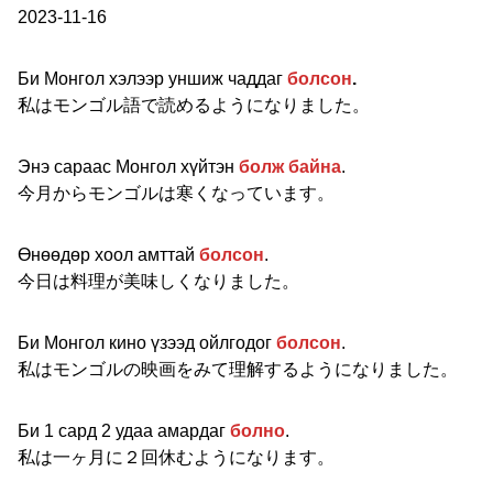
2023-11-16
Би Монгол хэлээр уншиж чаддаг
болсон
.
私はモンゴル語で読めるようになりました。
Энэ сараас Монгол хүйтэн
болж байна
.
今月からモンゴルは寒くなっています。
Өнөөдөр хоол амттай
болсон
.
今日は料理が美味しくなりました。
Би Монгол кино үзээд ойлгодог
болсон
.
私はモンゴルの映画をみて理解するようになりました。
Би 1 сард 2 удаа амардаг
болно
.
私は一ヶ月に２回休むようになります。