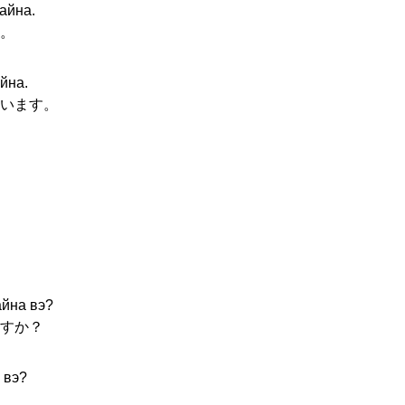
айна.
。
йна.
います。
айна вэ?
すか？
 вэ?