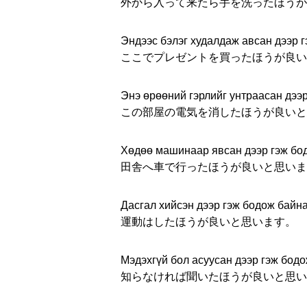
外から入って来たら手を洗ったほうが
Эндээс бэлэг худалдаж авсан дээр г
ここでプレゼントを買ったほうが良い
Энэ өрөөний гэрлийг унтраасан дээр
この部屋の電気を消したほうが良いと
Хөдөө машинаар явсан дээр гэж бо
田舎へ車で行ったほうが良いと思いま
Дасгал хийсэн дээр гэж бодож байна
運動はしたほうが良いと思います。
Мэдэхгүй бол асуусан дээр гэж бодо
知らなければ聞いたほうが良いと思い