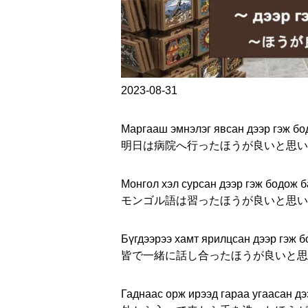
2023-08-31
Маргааш эмнэлэг явсан дээр гэж бо
明日は病院へ行ったほうが良いと思い
Монгол хэл сурсан дээр гэж бодож б
モンゴル語は習ったほうが良いと思い
Бүгдээрээ хамт ярилцсан дээр гэж б
皆で一緒に話し合ったほうが良いと思
Гаднаас орж ирээд гараа угаасан дэ