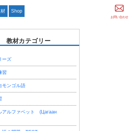
教材
Shop
お問い合わせ
教材カテゴリー
リーズ
練習
向モンゴル語
習
アルファベット (Цагаан