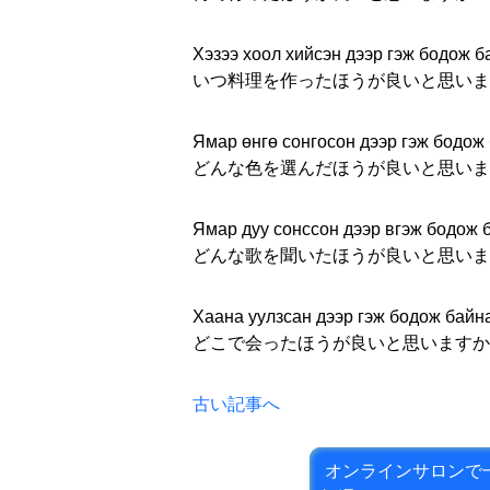
Хэзээ хоол хийсэн дээр гэж бодож б
いつ料理を作ったほうが良いと思いま
Ямар өнгө сонгосон дээр гэж бодож
どんな色を選んだほうが良いと思いま
Ямар дуу сонссон дээр вгэж бодож 
どんな歌を聞いたほうが良いと思いま
Хаана уулзсан дээр гэж бодож байн
どこで会ったほうが良いと思いますか
古い記事へ
オンラインサロンで