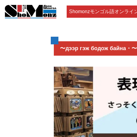
Shomonzモンゴル語オンライ
〜дээр гэж бодож бай