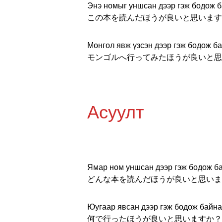
Энэ номыг уншсан дээр гэж бодож б
この本を読んだほうが良いと思います
Монгол явж үзсэн дээр гэж бодож ба
モンゴルへ行ってみたほうが良いと思
Асуулт
Ямар ном уншсан дээр гэж бодож б
どんな本を読んだほうが良いと思いま
Юугаар явсан дээр гэж бодож байна
何で行ったほうが良いと思いますか？