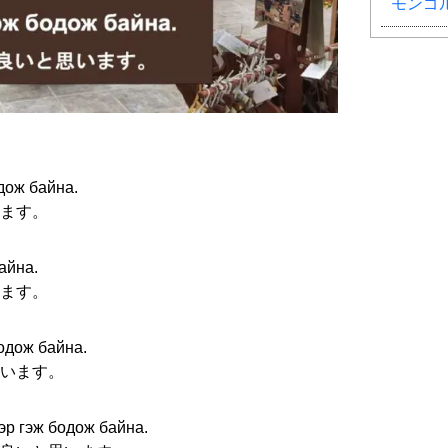
モンゴ
дож байна.
ます。
айна.
ます。
одож байна.
います。
эр гэж бодож байна.