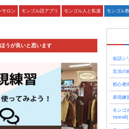
ンサロン
モンゴル語アプリ
モンゴル人と私達
モンゴル
на・〜ほうが良いと思います
会話シ
文法の
初心者
表現練
モンゴル
толгой)