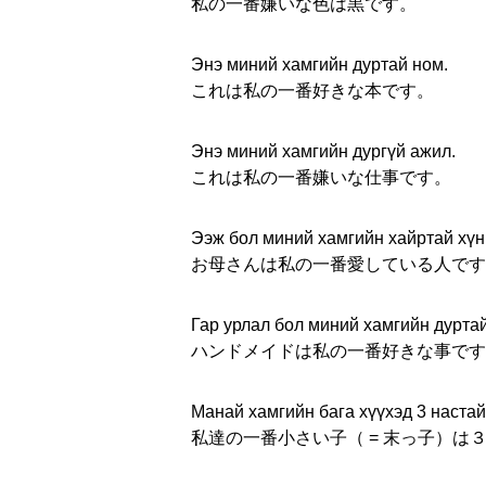
私の一番嫌いな色は黒です。
Энэ миний хамгийн дуртай ном.
これは私の一番好きな本です。
Энэ миний хамгийн дургүй ажил.
これは私の一番嫌いな仕事です。
Ээж бол миний хамгийн хайртай хүн
お母さんは私の一番愛している人です
Гар урлал бол миний хамгийн дуртай
ハンドメイドは私の一番好きな事です
Манай хамгийн бага хүүхэд 3 настай
私達の一番小さい子（ = 末っ子）は