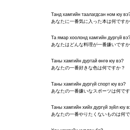
Танд хамгийн таалагдсан ном юу вэ
あなたに一番気に入った本は何ですか
Та ямар хоолонд хамгийн дургүй вэ
あなたはどんな料理が一番嫌いですか
Таны хамгийн дуртай өнгө юу вэ?
あなたの一番好きな色は何ですか？
Таны хамгийн дургүй спорт юу вэ?
あなたの一番嫌いなスポーツは何です
Таны хамгийн хийх дургүй зүйл юу в
あなたの一番やりたくないものは何で