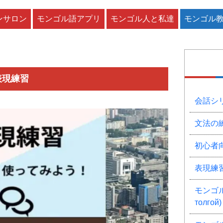
ンサロン
モンゴル語アプリ
モンゴル人と私達
モンゴル
表現練習
会話シ
文法の
初心者
表現練
モンゴル
толгой)