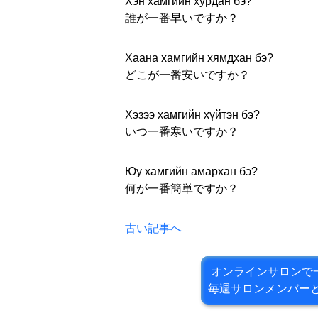
Хэн хамгийн хурдан бэ?
誰が一番早いですか？
Хаана хамгийн хямдхан бэ?
どこが一番安いですか？
Хэзээ хамгийн хүйтэн бэ?
いつ一番寒いですか？
Юу хамгийн амархан бэ?
何が一番簡単ですか？
古い記事へ
オンラインサロンで
毎週サロンメンバー