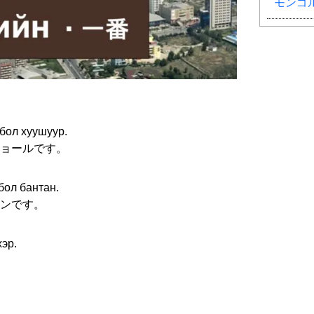
モンゴ
бол хуушуур.
ョールです。
бол бантан.
ンです。
эр.