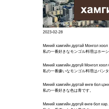
2023-02-28
Миний хамгийн дуртай Монгол хоол 
私の一番好きなモンゴル料理はホーシ
Миний хамгийн дургүй Монгол хоол 
私の一番嫌いなモンゴル料理はバンタ
Миний хамгийн дуртай өнгө бол цэнх
私の一番好きな色は青です。
Миний хамгийн дургүй өнгө бол хар.