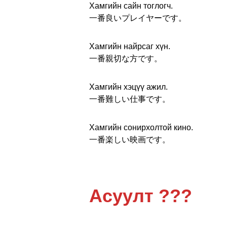
Хамгийн сайн тоглогч.
一番良いプレイヤーです。
Хамгийн найрсаг хүн.
一番親切な方です。
Хамгийн хэцүү ажил.
一番難しい仕事です。
Хамгийн сонирхолтой кино.
一番楽しい映画です。
Асуулт ???